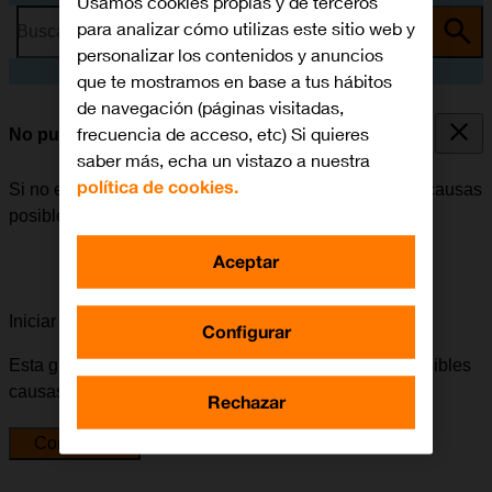
Usamos cookies propias y de terceros
para analizar cómo utilizas este sitio web y
Busca por problema o tema
personalizar los contenidos y anuncios
que te mostramos en base a tus hábitos
de navegación (páginas visitadas,
frecuencia de acceso, etc) Si quieres
No puedo recibir llamadas
saber más, echa un vistazo a nuestra
política de cookies.
Si no es posible recibir llamadas, puede haber varias causas
posibles al problema.
Aceptar
Iniciar la guía para solucionar tu problema
Configurar
Esta guía te va a conducir a través de una serie de posibles
causas y soluciones al problema.
Rechazar
Comenzar