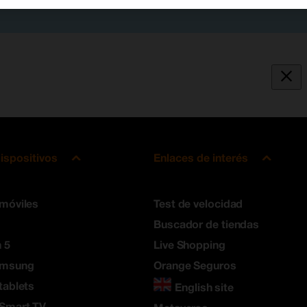
ispositivos
Enlaces de interés
 móviles
Test de velocidad
Buscador de tiendas
 5
Live Shopping
amsung
Orange Seguros
tablets
English site
 Smart TV