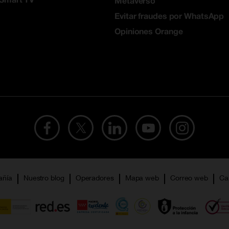
Metaverso
Evitar fraudes por WhatsApp
Opiniones Orange
añía
Nuestro blog
Operadores
Mapa web
Correo web
Ca