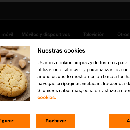
s móvil
Móviles y dispositivos
Televisión
Otros
Nuestras cookies
Usamos cookies propias y de terceros para 
utilizas este sitio web y personalizar los con
anuncios que te mostramos en base a tus há
navegación (páginas visitadas, frecuencia d
Si quieres saber más, echa un vistazo a nue
cookies.
Busca por problema o te
igurar
Rechazar
A