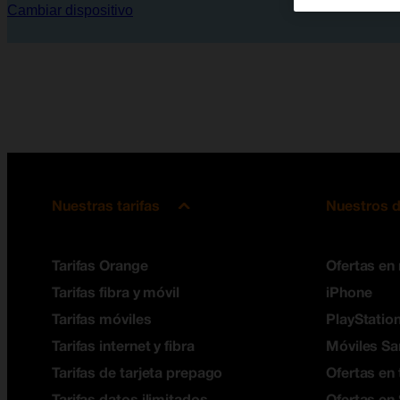
Cambiar dispositivo
Nuestras tarifas
Nuestros d
Tarifas Orange
Ofertas en
Tarifas fibra y móvil
iPhone
Tarifas móviles
PlayStation
Tarifas internet y fibra
Móviles S
Tarifas de tarjeta prepago
Ofertas en 
Tarifas datos ilimitados
Ofertas en