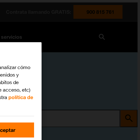
Contrata llamando GRATIS:
900 815 761
 servicios
analizar cómo
tenidos y
bitos de
e acceso, etc)
stra
política de
ma
ceptar