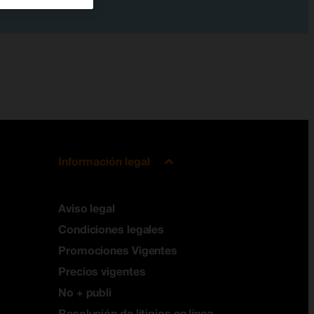
Información legal
Aviso legal
Condiciones legales
Promociones Vigentes
Precios vigentes
No + publi
Resolución de litigios en línea