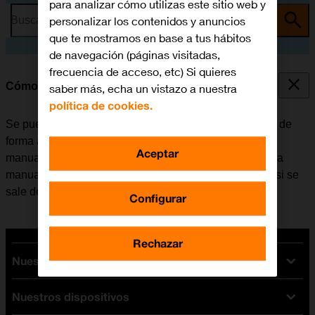
para analizar cómo utilizas este sitio web y
personalizar los contenidos y anuncios
Busca por problema o tema
que te mostramos en base a tus hábitos
de navegación (páginas visitadas,
frecuencia de acceso, etc) Si quieres
Cómo seleccionar una red
saber más, echa un vistazo a nuestra
política de cookies.
Se puede configurar el móvil para que busque una red de
forma automática o se puede seleccionar una red
Aceptar
manualmente. En caso de seleccionar una red de forma
manual, puede ocurrir que el móvil pierda la conexión si se
sale del área de cobertura de la red seleccionada.
Configurar
Rechazar
Nuestras tarifas
Nuestros dispositivos
Tarifas Orange