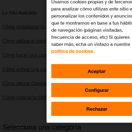
Usamos cookies propias y de terceros
para analizar cómo utilizas este sitio 
Lo más buscado
personalizar los contenidos y anuncio
que te mostramos en base a tus hábit
Cómo restablecer la configuración predeterminada
de navegación (páginas visitadas,
frecuencia de acceso, etc) Si quieres
Cómo utilizar el móvil como punto de acceso Wi-Fi
saber más, echa un vistazo a nuestra
política de cookies.
Cómo hacer una captura de pantalla
Cómo activar una cuenta de Google en el móvil
Aceptar
Cómo utilizar Google Maps
Configurar
Cómo colocar la SIM
Rechazar
Selecciona una categoría