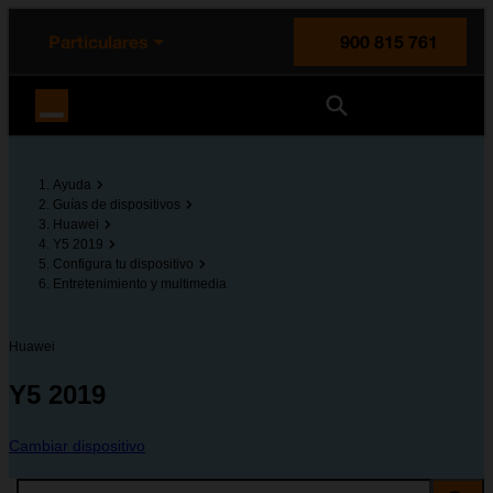
enido principal
e de la página
la cabecera
Particulares
900 815 761
Orange España
Ayuda
Guías de dispositivos
Huawei
Y5 2019
Configura tu dispositivo
Entretenimiento y multimedia
Huawei
Y5 2019
Cambiar dispositivo