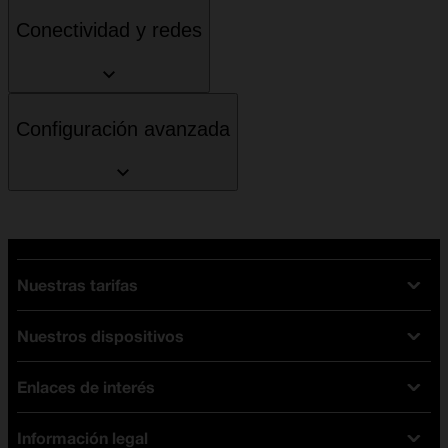
Conectividad y redes
Configuración avanzada
Nuestras tarifas
Nuestros dispositivos
Tarifas Orange
Tarifas fibra y móvil
Enlaces de interés
Ofertas en móviles
Tarifas móviles
iPhone
Tarifas internet y fibra
Información legal
Test de velocidad