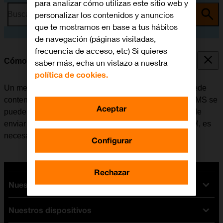
para analizar cómo utilizas este sitio web y
personalizar los contenidos y anuncios
Busca por problema o tema
que te mostramos en base a tus hábitos
de navegación (páginas visitadas,
frecuencia de acceso, etc) Si quieres
Cómo escribir y enviar un MMS
saber más, echa un vistazo a nuestra
política de cookies.
Un mensaje multimedia (MMS) es un mensaje que puede
contener imágenes y otros archivos multimedia. Los MMS se
Aceptar
pueden enviar a otros teléfonos móviles. Si no se puede
enviar ni recibir MMS después de insertar la tarjeta SIM, es
necesario
configurar el móvil para MMS
.
Configurar
Rechazar
Nuestras tarifas
Nuestros dispositivos
Tarifas Orange