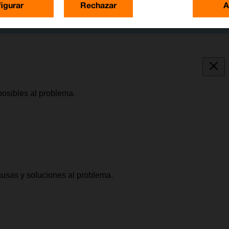
igurar
Rechazar
A
posibles al problema.
causas y soluciones al problema.