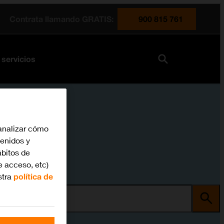
Contrata llamando GRATIS:
900 815 761
 servicios
analizar cómo
tenidos y
bitos de
e acceso, etc)
stra
política de
ma