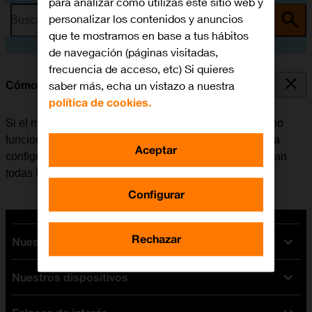
para analizar cómo utilizas este sitio web y
personalizar los contenidos y anuncios
Busca por problema o tema
que te mostramos en base a tus hábitos
de navegación (páginas visitadas,
frecuencia de acceso, etc) Si quieres
saber más, echa un vistazo a nuestra
Cómo restablecer la configuración predeterminada
política de cookies.
Si el móvil reacciona lentamente o de alguna manera no
funciona bien, en algunos casos ayuda el restablecer la
Aceptar
configuración predeterminada. De esta manera se borran
todas las configuraciones creadas en el móvil.
Configurar
Rechazar
Nuestras tarifas
Nuestros dispositivos
Tarifas Orange
Tarifas fibra y móvil