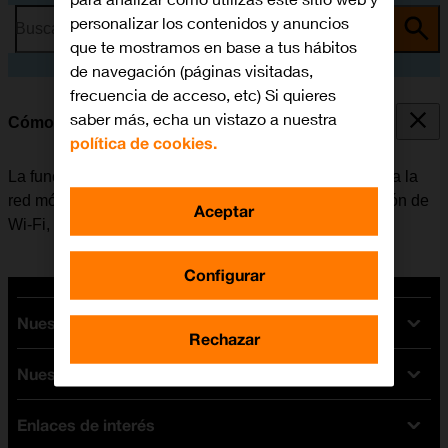
personalizar los contenidos y anuncios
Busca por problema o tema
que te mostramos en base a tus hábitos
de navegación (páginas visitadas,
frecuencia de acceso, etc) Si quieres
saber más, echa un vistazo a nuestra
Cómo conectarse a una red Wi-Fi
política de cookies.
La función de Wi-Fi se puede utilizar como alternativa a la
red móvil para conectarse a internet. Al activar la función de
Aceptar
Wi-Fi, el móvil no utiliza datos móviles.
Configurar
Nuestras tarifas
Rechazar
Nuestros dispositivos
Tarifas Orange
Tarifas fibra y móvil
Enlaces de interés
Ofertas en móviles
Tarifas móviles