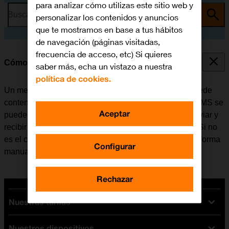
para analizar cómo utilizas este sitio web y
Busca por problema o tema
personalizar los contenidos y anuncios
que te mostramos en base a tus hábitos
de navegación (páginas visitadas,
frecuencia de acceso, etc) Si quieres
Cómo configurar el móvil para MMS
saber más, echa un vistazo a nuestra
política de cookies.
Un mensaje multimedia (MMS) es un mensaje que puede
contener imágenes y otros archivos multimedia. Los MMS se
Aceptar
pueden enviar a otros teléfonos móviles. Se puede enviar y
recibir MMS una vez se haya insertado la tarjeta SIM. Si no
es el caso, se puede configurar el móvil para MMS de forma
Configurar
manual.
Rechazar
Nuestras tarifas
Nuestros dispositivos
Tarifas Orange