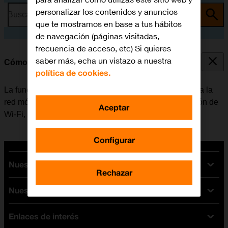
personalizar los contenidos y anuncios
Busca por problema o tema
que te mostramos en base a tus hábitos
de navegación (páginas visitadas,
frecuencia de acceso, etc) Si quieres
saber más, echa un vistazo a nuestra
Cómo conectarse a una red Wi-Fi
política de cookies.
La función de Wi-Fi se puede utilizar como alternativa a la
red móvil para conectarse a internet. Al activar la función de
Aceptar
Wi-Fi, el móvil no utiliza datos móviles.
Configurar
Nuestras tarifas
Rechazar
Nuestros dispositivos
Tarifas Orange
Tarifas fibra y móvil
Enlaces de interés
Ofertas en móviles
Tarifas móviles