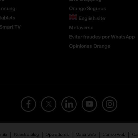
amsung
Orange Seguros
tablets
English site
 Smart TV
Metaverso
Evitar fraudes por WhatsApp
Opiniones Orange
añía
Nuestro blog
Operadores
Mapa web
Correo web
Ca