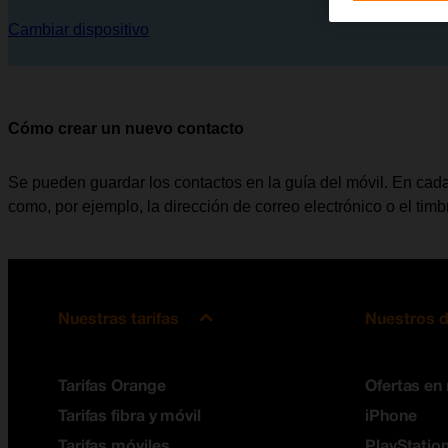
Cambiar dispositivo
Cómo crear un nuevo contacto
Se pueden guardar los contactos en la guía del móvil. En cada
como, por ejemplo, la dirección de correo electrónico o el tim
Nuestras tarifas
Nuestros d
Tarifas Orange
Ofertas en
Tarifas fibra y móvil
iPhone
Tarifas móviles
PlayStation