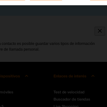
 contacto es posible guardar varios tipos de información
bre de llamada personal.
ispositivos
Enlaces de interés
 móviles
Test de velocidad
Buscador de tiendas
 5
Live Shopping