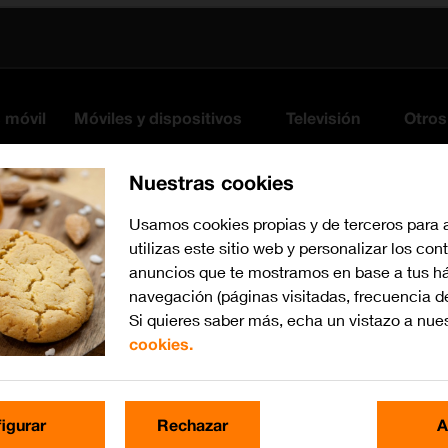
s móvil
Móviles y dispositivos
Televisión
Otros
Nuestras cookies
Usamos cookies propias y de terceros para 
utilizas este sitio web y personalizar los con
anuncios que te mostramos en base a tus há
navegación (páginas visitadas, frecuencia d
Si quieres saber más, echa un vistazo a nue
cookies.
Busca por problema o te
igurar
Rechazar
A