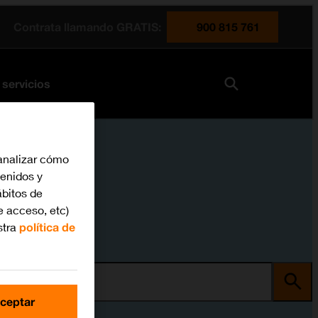
Contrata llamando GRATIS:
900 815 761
 servicios
analizar cómo
tenidos y
bitos de
e acceso, etc)
stra
política de
ma
ceptar