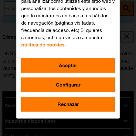
para analizar cómo utilizas este sitio web y
personalizar los contenidos y anuncios
Busca por problema o tema
que te mostramos en base a tus hábitos
de navegación (páginas visitadas,
frecuencia de acceso, etc) Si quieres
saber más, echa un vistazo a nuestra
Cómo configurar el móvil para SMS
política de cookies.
Un SMS es un mensaje de texto que se puede enviar a otros
teléfonos móviles. El móvil puede enviar y recibir SMS una
Aceptar
vez se ha insertado la tarjeta SIM. Si no es el caso, se puede
configurar el móvil para SMS de forma manual.
Configurar
Rechazar
Nuestras tarifas
Nuestros dispositivos
Tarifas Orange
Tarifas fibra y móvil