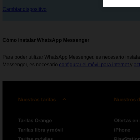
Cambiar dispositivo
Cómo instalar WhatsApp Messenger
Para poder utilizar WhatsApp Messenger, es necesario instalar
Messenger, es necesario
configurar el móvil para internet
y
ac
Nuestras tarifas
Nuestros d
Tarifas Orange
Ofertas en
Tarifas fibra y móvil
iPhone
Tarifas móviles
PlayStation