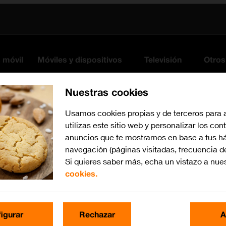
s móvil
Móviles y dispositivos
Televisión
Otros
Nuestras cookies
Usamos cookies propias y de terceros para 
utilizas este sitio web y personalizar los con
anuncios que te mostramos en base a tus há
navegación (páginas visitadas, frecuencia d
Si quieres saber más, echa un vistazo a nue
cookies.
Busca por problema o te
igurar
Rechazar
A