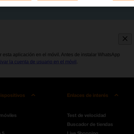
 esta aplicación en el móvil. Antes de instalar WhatsApp
tivar la cuenta de usuario en el móvil
.
ispositivos
Enlaces de interés
 móviles
Test de velocidad
Buscador de tiendas
 5
Live Shopping