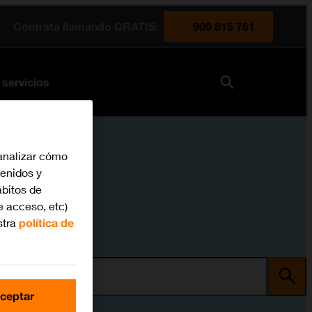
Contrata llamando GRATIS:
900 815 761
 servicios
analizar cómo
tenidos y
bitos de
e acceso, etc)
stra
política de
ma
ceptar