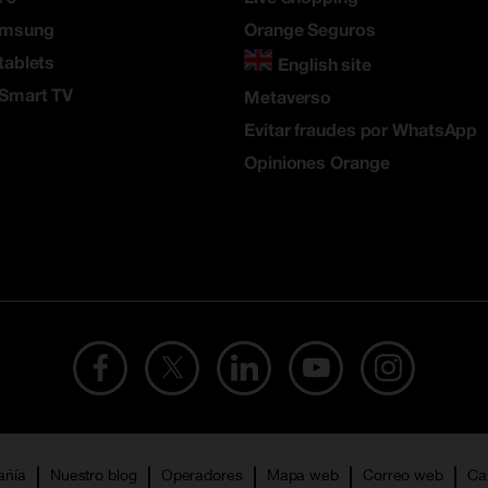
amsung
Orange Seguros
tablets
English site
 Smart TV
Metaverso
Evitar fraudes por WhatsApp
Opiniones Orange
añía
Nuestro blog
Operadores
Mapa web
Correo web
Ca