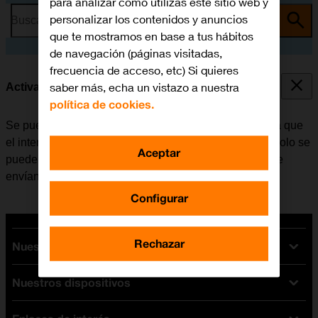
para analizar cómo utilizas este sitio web y
personalizar los contenidos y anuncios
Busca por problema o tema
que te mostramos en base a tus hábitos
de navegación (páginas visitadas,
frecuencia de acceso, etc) Si quieres
saber más, echa un vistazo a nuestra
Activar o desactivar la identificación de llamadas
política de cookies.
Se puede desactivar la identificación de llamadas para que
el interlocutor no pueda ver quién realiza la llamada. Solo se
Aceptar
puede ocultar el número con las llamadas de voz. Si se
envían mensajes, el destinatario podrá ver el número.
Configurar
Rechazar
Nuestras tarifas
Nuestros dispositivos
Tarifas Orange
Tarifas fibra y móvil