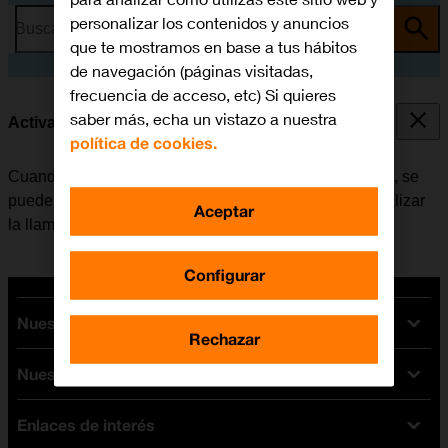
personalizar los contenidos y anuncios
Busca por problema o tema
que te mostramos en base a tus hábitos
de navegación (páginas visitadas,
frecuencia de acceso, etc) Si quieres
saber más, echa un vistazo a nuestra
Activar o desactivar la llamada en espera
política de cookies.
Cuando la función de llamada en espera está activada, se
puede responder una nueva llamada sin tener que finalizar
Aceptar
la llamada en curso.
Configurar
Nuestras tarifas
Rechazar
Nuestros dispositivos
Tarifas Orange
Tarifas fibra y móvil
Enlaces de interés
Ofertas en móviles
Tarifas móviles