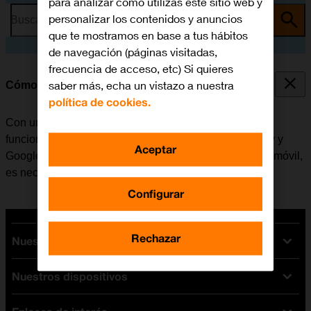
para analizar cómo utilizas este sitio web y
personalizar los contenidos y anuncios
Busca por problema o tema
que te mostramos en base a tus hábitos
de navegación (páginas visitadas,
frecuencia de acceso, etc) Si quieres
saber más, echa un vistazo a nuestra
Cómo activar una cuenta de Google en el móvil
política de cookies.
Con una cuenta de Google se tiene acceso a varias
funciones en el móvil, por ejemplo, Gmail, Google Play y
Aceptar
Google+. Antes de activar una cuenta de Google en el móvil,
es necesario
configurar el móvil para internet
.
Configurar
Rechazar
Nuestras tarifas
Nuestros dispositivos
Tarifas Orange
Tarifas fibra y móvil