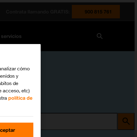
Contrata llamando GRATIS:
900 815 761
 servicios
analizar cómo
tenidos y
bitos de
e acceso, etc)
stra
política de
ma
ceptar