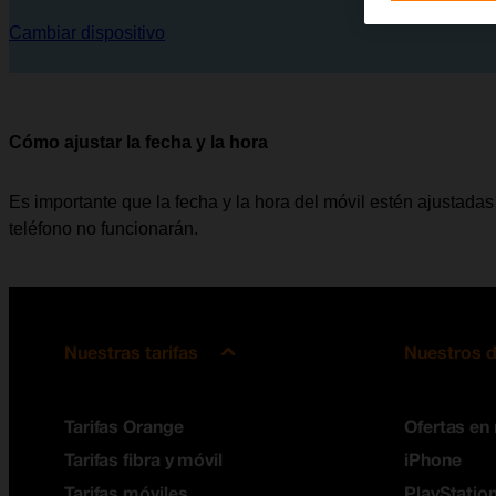
Cambiar dispositivo
Cómo ajustar la fecha y la hora
Es importante que la fecha y la hora del móvil estén ajustadas 
teléfono no funcionarán.
Nuestras tarifas
Nuestros d
Tarifas Orange
Ofertas en
Tarifas fibra y móvil
iPhone
Tarifas móviles
PlayStation