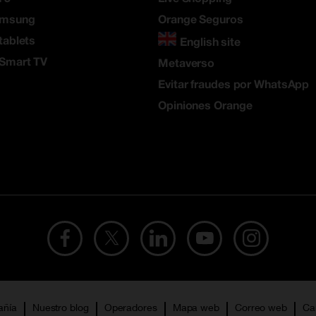
amsung
Orange Seguros
tablets
English site
 Smart TV
Metaverso
Evitar fraudes por WhatsApp
Opiniones Orange
añía
Nuestro blog
Operadores
Mapa web
Correo web
Ca