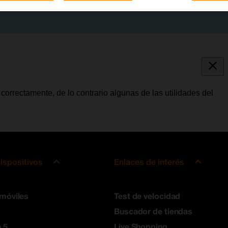
correctamente, de lo contrario algunas de las utilidades del
ispositivos
Enlaces de interés
 móviles
Test de velocidad
Buscador de tiendas
 5
Live Shopping