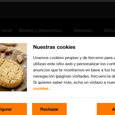
s móvil
Móviles y dispositivos
Televisión
Otros
Nuestras cookies
Usamos cookies propias y de terceros para 
utilizas este sitio web y personalizar los con
anuncios que te mostramos en base a tus há
navegación (páginas visitadas, frecuencia d
Si quieres saber más, echa un vistazo a nue
cookies.
Busca por problema o te
igurar
Rechazar
A