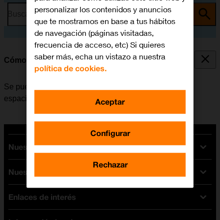
personalizar los contenidos y anuncios
Busca por problema o tema
que te mostramos en base a tus hábitos
de navegación (páginas visitadas,
frecuencia de acceso, etc) Si quieres
saber más, echa un vistazo a nuestra
Cómo desinstalar apps
política de cookies.
Se pueden desinstalar las apps instaladas para liberar
espacio en la memoria.
Aceptar
Configurar
Nuestras tarifas
Rechazar
Nuestros dispositivos
Tarifas Orange
Tarifas fibra y móvil
Enlaces de interés
Ofertas en móviles
Tarifas móviles
iPhone
Tarifas internet y fibra