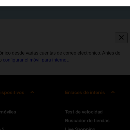
trónico desde varias cuentas de correo electrónico. Antes de
io
configurar el móvil para internet
.
ispositivos
Enlaces de interés
 móviles
Test de velocidad
Buscador de tiendas
 5
Live Shopping