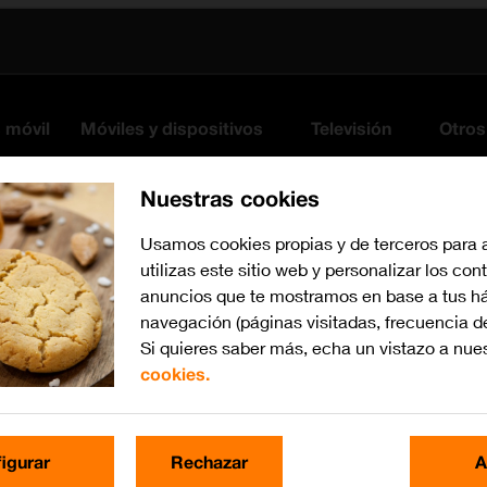
s móvil
Móviles y dispositivos
Televisión
Otros
Nuestras cookies
Usamos cookies propias y de terceros para 
utilizas este sitio web y personalizar los con
anuncios que te mostramos en base a tus há
navegación (páginas visitadas, frecuencia d
Si quieres saber más, echa un vistazo a nue
cookies.
Busca por problema o te
igurar
Rechazar
A