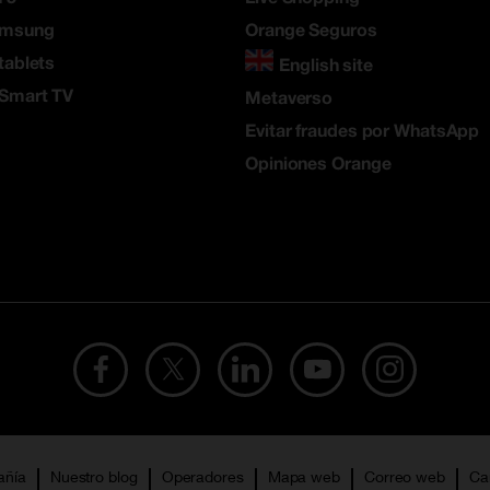
amsung
Orange Seguros
tablets
English site
 Smart TV
Metaverso
Evitar fraudes por WhatsApp
Opiniones Orange
añía
Nuestro blog
Operadores
Mapa web
Correo web
Ca