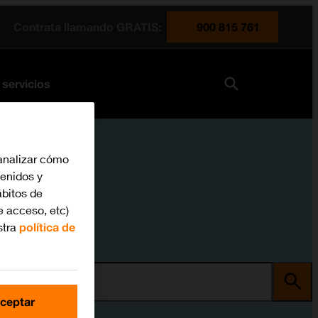
Contrata llamando GRATIS:
900 815 761
 servicios
analizar cómo
tenidos y
bitos de
e acceso, etc)
stra
política de
ma
ceptar