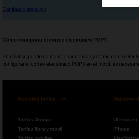
Cambiar dispositivo
Cómo configurar el correo electrónico POP3
El móvil se puede configurar para enviar y recibir correo elec
configurar el correo electrónico POP3 en el móvil, es necesar
Nuestras tarifas
Nuestros d
Tarifas Orange
Ofertas en
Tarifas fibra y móvil
iPhone
Tarifas móviles
PlayStation