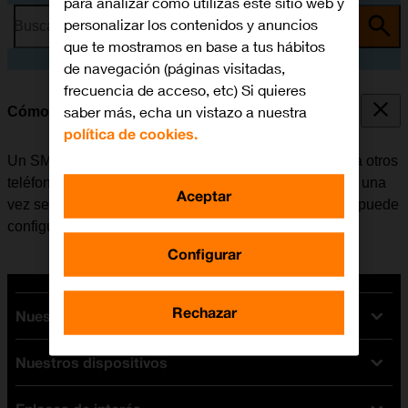
para analizar cómo utilizas este sitio web y
personalizar los contenidos y anuncios
Busca por problema o tema
que te mostramos en base a tus hábitos
de navegación (páginas visitadas,
frecuencia de acceso, etc) Si quieres
saber más, echa un vistazo a nuestra
Cómo configurar el móvil para SMS
política de cookies.
Un SMS es un mensaje de texto que se puede enviar a otros
teléfonos móviles. El móvil puede enviar y recibir SMS una
Aceptar
vez se ha insertado la tarjeta SIM. Si no es el caso, se puede
configurar el móvil para SMS de forma manual.
Configurar
Rechazar
Nuestras tarifas
Nuestros dispositivos
Tarifas Orange
Tarifas fibra y móvil