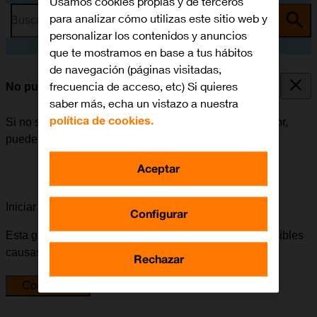
Usamos cookies propias y de terceros
para analizar cómo utilizas este sitio web y
Busca por problema o tema
personalizar los contenidos y anuncios
que te mostramos en base a tus hábitos
de navegación (páginas visitadas,
frecuencia de acceso, etc) Si quieres
No puedo escuchar los mensajes del contestador
saber más, echa un vistazo a nuestra
política de cookies.
Si no se pueden escuchar los mensajes del contestador,
puede haber varias causas posibles al problema.
Aceptar
Iniciar la guía para solucionar tu problema
Configurar
Esta guía te va a conducir a través de una serie de posibles
causas y soluciones al problema.
Rechazar
Comenzar