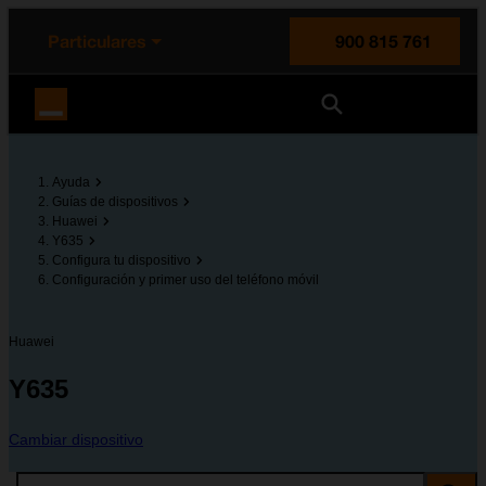
enido principal
e de la página
la cabecera
Particulares
900 815 761
Orange España
Ayuda
Guías de dispositivos
Huawei
Y635
Configura tu dispositivo
Configuración y primer uso del teléfono móvil
Huawei
Y635
Cambiar dispositivo