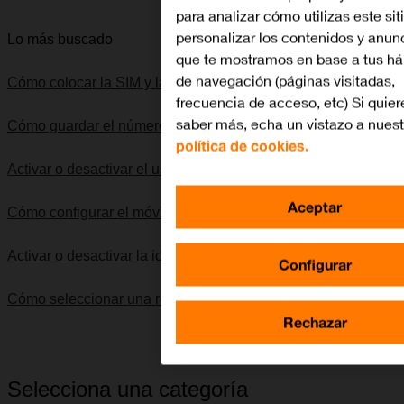
para analizar cómo utilizas este sit
personalizar los contenidos y anun
Lo más buscado
que te mostramos en base a tus há
de navegación (páginas visitadas,
Cómo colocar la SIM y la batería
frecuencia de acceso, etc) Si quier
saber más, echa un vistazo a nuest
Cómo guardar el número del contestador
política de cookies.
Activar o desactivar el uso del código PIN
Aceptar
Cómo configurar el móvil para internet
Activar o desactivar la identificación de llamadas
Configurar
Cómo seleccionar una red
Rechazar
Selecciona una categoría