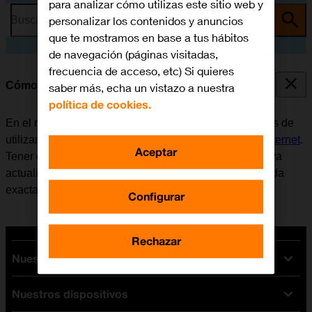
para analizar cómo utilizas este sitio web y
personalizar los contenidos y anuncios
Busca por problema o tema
que te mostramos en base a tus hábitos
de navegación (páginas visitadas,
frecuencia de acceso, etc) Si quieres
Cómo utilizar Twitter
saber más, echa un vistazo a nuestra
política de cookies.
En el móvil se puede utilizar la aplicación Twitter. Antes de
utilizar Twitter, es necesario
configurar el móvil para internet
.
Aceptar
Tener en cuenta que el desarrollador de aplicaciones va
actualizando la app y por eso puede ser que no coincida
exactamente con el contenido de esta instrucción.
Configurar
Rechazar
Nuestras tarifas
Nuestros dispositivos
Tarifas Orange