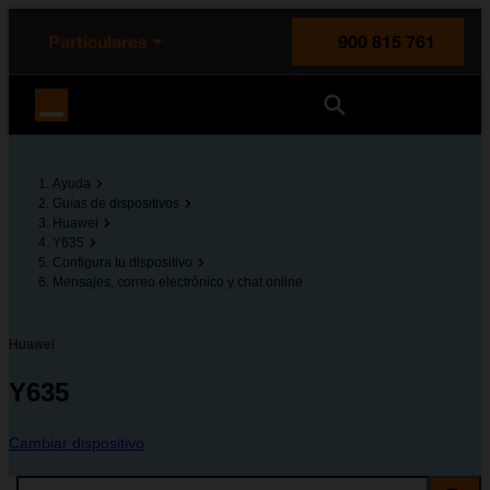
enido principal
e de la página
la cabecera
Particulares
900 815 761
Orange España
Ayuda
Guías de dispositivos
Huawei
Y635
Configura tu dispositivo
Mensajes, correo electrónico y chat online
Huawei
Y635
Cambiar dispositivo