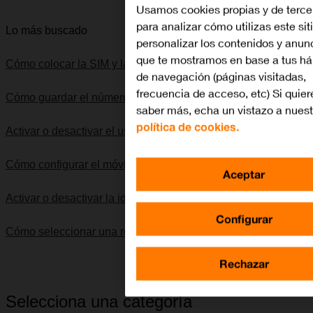
Usamos cookies propias y de terce
para analizar cómo utilizas este sit
Lo más buscado
personalizar los contenidos y anun
que te mostramos en base a tus há
Cómo colocar la SIM y la batería
de navegación (páginas visitadas,
frecuencia de acceso, etc) Si quier
Cómo guardar el número del contestador
saber más, echa un vistazo a nuest
política de cookies.
Activar o desactivar el uso del código PIN
Cómo configurar el móvil para internet
Aceptar
Activar o desactivar la identificación de llamadas
Configurar
Cómo seleccionar una red
Rechazar
Selecciona una categoría