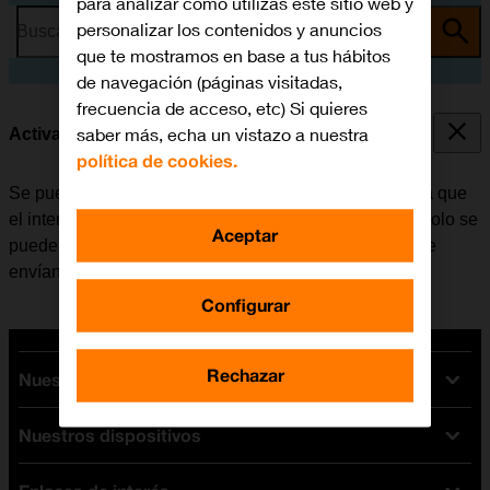
para analizar cómo utilizas este sitio web y
personalizar los contenidos y anuncios
Busca por problema o tema
que te mostramos en base a tus hábitos
de navegación (páginas visitadas,
frecuencia de acceso, etc) Si quieres
saber más, echa un vistazo a nuestra
Activar o desactivar la identificación de llamadas
política de cookies.
Se puede desactivar la identificación de llamadas para que
el interlocutor no pueda ver quién realiza la llamada. Solo se
Aceptar
puede ocultar el número con las llamadas de voz. Si se
envían mensajes, el destinatario podrá ver el número.
Configurar
Rechazar
Nuestras tarifas
Nuestros dispositivos
Tarifas Orange
Tarifas fibra y móvil