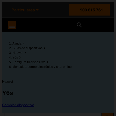
enido principal
e de la página
la cabecera
Particulares
900 815 761
Orange España
Ayuda
Guías de dispositivos
Huawei
Y6s
Configura tu dispositivo
Mensajes, correo electrónico y chat online
Huawei
Y6s
Cambiar dispositivo