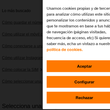
Usamos cookies propias y de terce
Lo más buscado
para analizar cómo utilizas este sit
personalizar los contenidos y anunc
Cómo guardar el número del contestador
que te mostramos en base a tus háb
de navegación (páginas visitadas,
Cómo utilizar el móvil como punto de acceso Wi-Fi
frecuencia de acceso, etc) Si quier
saber más, echa un vistazo a nuest
Cómo conectarse a una red Wi-Fi
política de cookies.
Cómo utilizar Instagram
Aceptar
Cómo colocar la SIM
Configurar
Cómo seleccionar una red
Rechazar
Selecciona una categoría