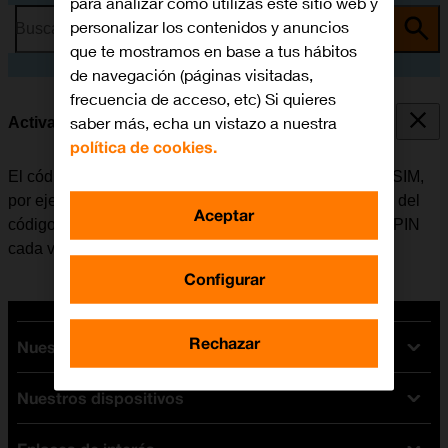
para analizar cómo utilizas este sitio web y
personalizar los contenidos y anuncios
Busca por problema o tema
que te mostramos en base a tus hábitos
de navegación (páginas visitadas,
frecuencia de acceso, etc) Si quieres
saber más, echa un vistazo a nuestra
Activar o desactivar el uso del código PIN
política de cookies.
El código PIN evita que otros puedan utilizar la tarjeta SIM,
por ejemplo, en caso de robo del móvil. Cuando el uso del
Aceptar
código PIN está activado, se debe introducir el código PIN
cada vez que se enciende el móvil.
Configurar
Rechazar
Nuestras tarifas
Nuestros dispositivos
Tarifas Orange
Tarifas fibra y móvil