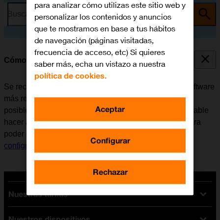
para analizar cómo utilizas este sitio web y
Busca por problema o tema
personalizar los contenidos y anuncios
que te mostramos en base a tus hábitos
de navegación (páginas visitadas,
frecuencia de acceso, etc) Si quieres
Cómo actualizar el software del móvil
saber más, echa un vistazo a nuestra
política de cookies.
Se recomienda actualizar el móvil con la versión de software
más reciente ya que el fabricante suele ir corrigiendo
Aceptar
posibles errores de versiones anteriores. Es recomendable
hacer antes una copia de seguridad de la memoria. Para
poder actualizar el software del móvil, es necesario
Configurar
configurar el móvil para internet
.
Rechazar
Nuestras tarifas
Nuestros dispositivos
Tarifas Orange