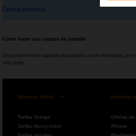
Cambiar dispositivo
Cómo hacer una captura de pantalla
Se pueden hacer capturas de pantalla con el móvil para, por e
más tarde.
Nuestras tarifas
Nuestros d
Tarifas Orange
Ofertas en
Tarifas fibra y móvil
iPhone
Tarifas móviles
PlayStation