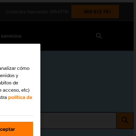
Contrata llamando GRATIS:
900 815 761
 servicios
analizar cómo
tenidos y
bitos de
e acceso, etc)
stra
política de
ma
ceptar