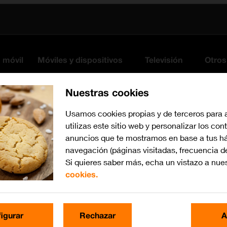
s móvil
Móviles y dispositivos
Televisión
Otros
Nuestras cookies
Usamos cookies propias y de terceros para 
utilizas este sitio web y personalizar los con
anuncios que te mostramos en base a tus há
navegación (páginas visitadas, frecuencia d
Si quieres saber más, echa un vistazo a nue
cookies.
Busca por problema o te
igurar
Rechazar
A