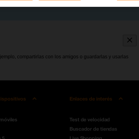
jemplo, compartirlas con los amigos o guardarlas y usarlas
ispositivos
Enlaces de interés
 móviles
Test de velocidad
Buscador de tiendas
 5
Live Shopping