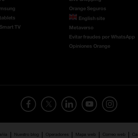
amsung
Orange Seguros
tablets
English site
 Smart TV
Metaverso
Evitar fraudes por WhatsApp
Opiniones Orange
añía
Nuestro blog
Operadores
Mapa web
Correo web
Ca