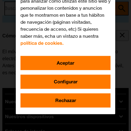
para analizar cómo utilizas este sitio web y
personalizar los contenidos y anuncios
Busca por problema o tema
que te mostramos en base a tus hábitos
de navegación (páginas visitadas,
frecuencia de acceso, etc) Si quieres
saber más, echa un vistazo a nuestra
Cómo configurar el correo electrónico IMAP
política de cookies.
El móvil se puede configurar para enviar y recibir correo
electrónico desde varias cuentas de correo electrónico.
Aceptar
Antes de configurar el correo electrónico IMAP en el móvil,
es necesario
configurar el móvil para internet
.
Configurar
Rechazar
Nuestras tarifas
Nuestros dispositivos
Tarifas Orange
Tarifas fibra y móvil