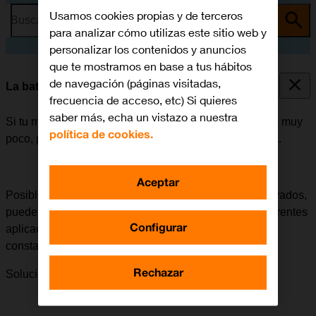
Usamos cookies propias y de terceros
Busca por problema o tema
para analizar cómo utilizas este sitio web y
personalizar los contenidos y anuncios
que te mostramos en base a tus hábitos
de navegación (páginas visitadas,
La batería de mi móvil dura poco tiempo
frecuencia de acceso, etc) Si quieres
saber más, echa un vistazo a nuestra
Si tu móvil empieza a gastar mucha batería y esta dura muy
política de cookies.
poco, puede haber varias causas posibles al problema.
Aceptar
Posible causa 5 de 10:
Si los datos móviles están activados,
puede aumentar el consumo de batería ya que las diferentes
Configurar
aplicaciones del móvil envían y reciben datos
constantemente.
Rechazar
Solución:
Cómo desactivar los datos móviles.