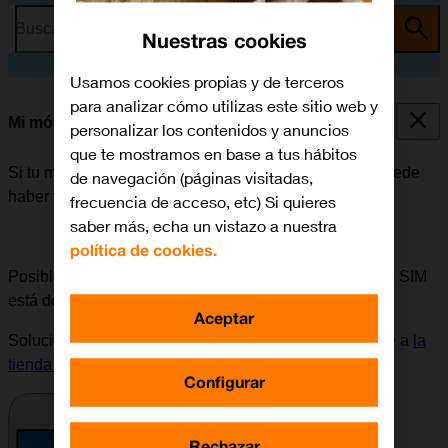
Busca por problema o tema
Nuestras cookies
Usamos cookies propias y de terceros
para analizar cómo utilizas este sitio web y
Mi móvil está bloqueado
personalizar los contenidos y anuncios
que te mostramos en base a tus hábitos
Si tu móvil está bloqueado después de encenderlo, puede
de navegación (páginas visitadas,
haber varias causas al problema.
frecuencia de acceso, etc) Si quieres
saber más, echa un vistazo a nuestra
política de cookies.
Posible causa 1 de 6:
Se puede comprobar si la tarjeta SIM
está defectuosa, insertándola en otro móvil.
Aceptar
Solución:
Para solicitar una nueva tarjeta SIM, dirigirse a
la
tienda de Orange
más cercana.
Configurar
Rechazar