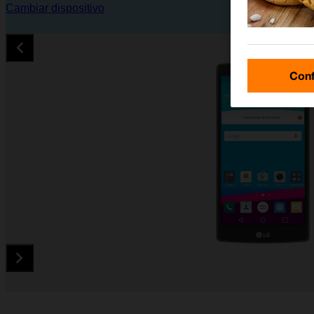
Cambiar dispositivo
Conf
Diapositiva 1 de 5. LG G4 (H815) - Yellow - imagen 1