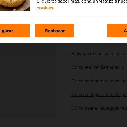
Si quieres saber más, echa un vistazo a nue
cookies.
Lo más buscado
igurar
Rechazar
A
Cómo colocar la SIM y la ba
Activar o desactivar el uso
Cómo realizar llamadas
Cómo configurar el móvil 
Cómo configurar el móvil pa
Cómo usar el navegador w