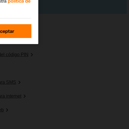
stra
política de
ceptar
tería
 del código PIN
para SMS
ra internet
eb