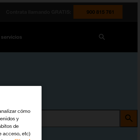
Contrata llamando GRATIS:
900 815 761
 servicios
analizar cómo
tenidos y
ma
bitos de
e acceso, etc)