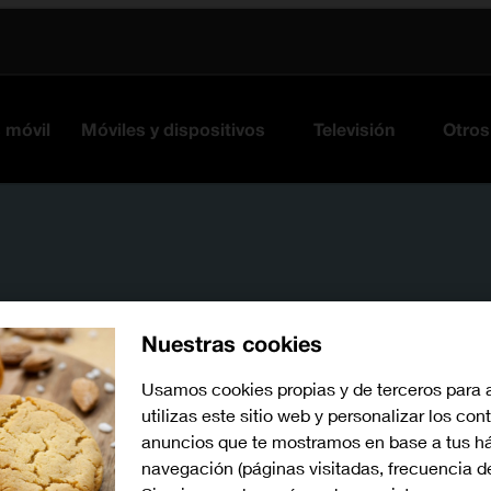
s móvil
Móviles y dispositivos
Televisión
Otros
Nuestras cookies
Usamos cookies propias y de terceros para 
utilizas este sitio web y personalizar los con
Busca por problema o te
anuncios que te mostramos en base a tus há
navegación (páginas visitadas, frecuencia d