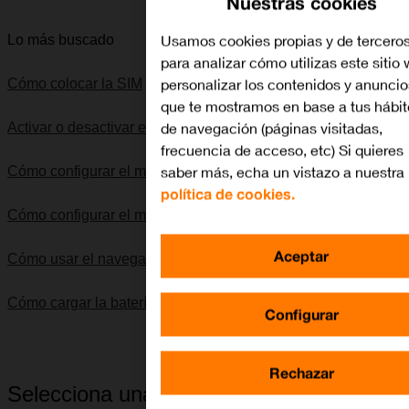
Nuestras cookies
Usamos cookies propias y de tercero
Lo más buscado
para analizar cómo utilizas este sitio
personalizar los contenidos y anuncio
Cómo colocar la SIM
que te mostramos en base a tus hábit
de navegación (páginas visitadas,
Activar o desactivar el uso del código PIN
frecuencia de acceso, etc) Si quieres
saber más, echa un vistazo a nuestra
Cómo configurar el móvil para SMS
política de cookies.
Cómo configurar el móvil para internet
Aceptar
Cómo usar el navegador web
Cómo cargar la batería
Configurar
Rechazar
Selecciona una categoría