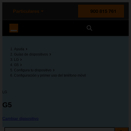
enido principal
e de la página
la cabecera
Particulares
900 815 761
Orange España
Ayuda
Guías de dispositivos
LG
G5
Configura tu dispositivo
Configuración y primer uso del teléfono móvil
LG
G5
Cambiar dispositivo