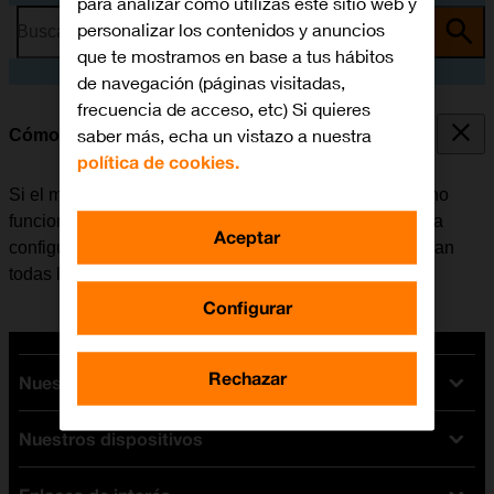
para analizar cómo utilizas este sitio web y
personalizar los contenidos y anuncios
Busca por problema o tema
que te mostramos en base a tus hábitos
de navegación (páginas visitadas,
frecuencia de acceso, etc) Si quieres
saber más, echa un vistazo a nuestra
Cómo restablecer la configuración predeterminada
política de cookies.
Si el móvil reacciona lentamente o de alguna manera no
funciona bien, en algunos casos ayuda el restablecer la
Aceptar
configuración predeterminada. De esta manera se borran
todas las configuraciones creadas en el móvil.
Configurar
Rechazar
Nuestras tarifas
Nuestros dispositivos
Tarifas Orange
Tarifas fibra y móvil