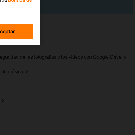
ceptar
les
guridad de las fotografías y los vídeos con Google Drive
r de música