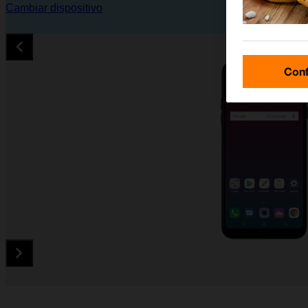
Cambiar dispositivo
Conf
Diapositiva 1 de 5. LG Q7 - Black - imagen 1