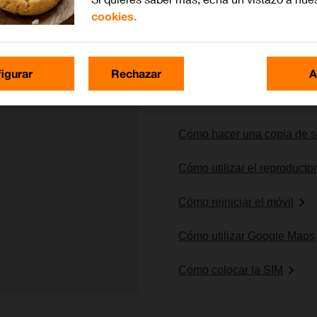
cookies.
Lo más buscado
igurar
Rechazar
A
Cómo borrar datos tempora
Cómo hacer una copia de se
Cómo utilizar el reproducto
Cómo reiniciar el móvil
Cómo utilizar Google Maps
Cómo colocar la SIM