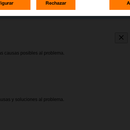
igurar
Rechazar
A
as causas posibles al problema.
causas y soluciones al problema.