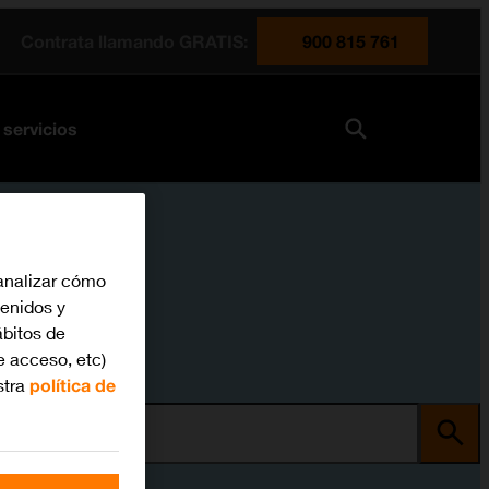
Contrata llamando GRATIS:
900 815 761
 servicios
analizar cómo
tenidos y
bitos de
e acceso, etc)
stra
política de
ma