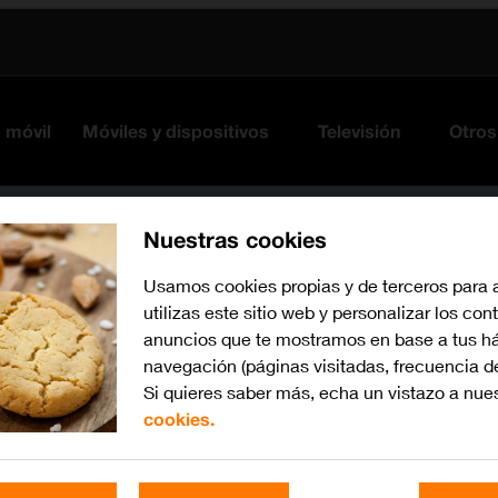
s móvil
Móviles y dispositivos
Televisión
Otros
Nuestras cookies
Usamos cookies propias y de terceros para 
utilizas este sitio web y personalizar los con
anuncios que te mostramos en base a tus há
navegación (páginas visitadas, frecuencia d
Si quieres saber más, echa un vistazo a nue
cookies.
Busca por problema o te