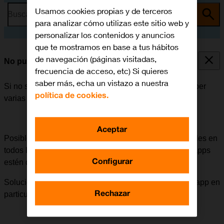
Usamos cookies propias y de terceros
Busca por problema o tema
para analizar cómo utilizas este sitio web y
personalizar los contenidos y anuncios
que te mostramos en base a tus hábitos
de navegación (páginas visitadas,
No puedo instalar una app
frecuencia de acceso, etc) Si quieres
saber más, echa un vistazo a nuestra
Si no se puede instalar una app en el móvil, puede haber
política de cookies.
varias causas posibles al problema.
Aceptar
Posible causa 1 de 3:
Algunas apps no están disponibles en
todos los países. También puede ser que las mismas apps
Configurar
estén disponibles en momentos diferentes.
Solución:
Buscar apps parecidas o esperar a que esa app en
Rechazar
particular esté disponible en el país.