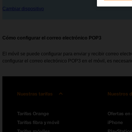
Cambiar dispositivo
Cómo configurar el correo electrónico POP3
El móvil se puede configurar para enviar y recibir correo elec
configurar el correo electrónico POP3 en el móvil, es necesar
Nuestras tarifas
Nuestros d
Tarifas Orange
Ofertas en
Tarifas fibra y móvil
iPhone
Tarifas móviles
PlayStation