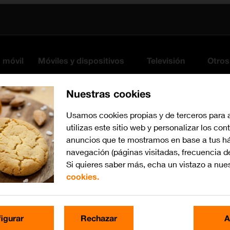
s móvil
Móviles y dispositivos
Televisión
Otros
Nuestras cookies
Usamos cookies propias y de terceros para 
utilizas este sitio web y personalizar los con
anuncios que te mostramos en base a tus há
navegación (páginas visitadas, frecuencia d
Si quieres saber más, echa un vistazo a nue
cookies.
Busca por problema o te
igurar
Rechazar
A