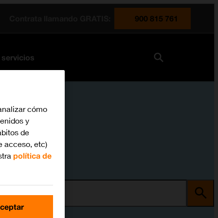
Contrata llamando GRATIS:
900 815 761
 servicios
analizar cómo
tenidos y
bitos de
e acceso, etc)
stra
política de
ma
ceptar