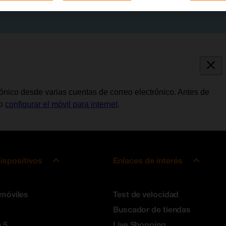
trónico desde varias cuentas de correo electrónico. Antes de
io
configurar el móvil para internet
.
ispositivos
Enlaces de interés
 móviles
Test de velocidad
Buscador de tiendas
 5
Live Shopping