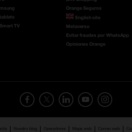
amsung
Orange Seguros
tablets
English site
 Smart TV
Metaverso
Evitar fraudes por WhatsApp
Opiniones Orange
añía
Nuestro blog
Operadores
Mapa web
Correo web
Ca