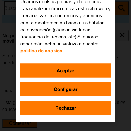
Usamos cookies propias y de terceros
para analizar cómo utilizas este sitio web y
Busca por problema o tema
personalizar los contenidos y anuncios
que te mostramos en base a tus hábitos
de navegación (páginas visitadas,
No puedo utilizar la conexión de internet de mi
frecuencia de acceso, etc) Si quieres
móvil
saber más, echa un vistazo a nuestra
política de cookies.
Si no se puede utilizar la conexión de internet del móvil,
puede haber varias causas posibles al problema.
Aceptar
Configurar
Iniciar la guía para solucionar tu problema
Esta guía te va a conducir a través de una serie de posibles
Rechazar
causas y soluciones al problema.
Comenzar