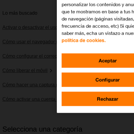
personalizar los contenidos y anu
que te mostramos en base a tus h
Lo más buscado
de navegación (páginas visitadas
frecuencia de acceso, etc) Si qui
Activar o desactivar el uso del código PIN
saber más, echa un vistazo a nue
política de cookies.
Cómo usar el navegador web
Cómo configurar el correo electrónico POP3
Aceptar
Cómo liberar el móvil
Configurar
Cómo hacer una captura de pantalla
Rechazar
Cómo activar una cuenta de Microsoft en el móvil
Selecciona una categoría