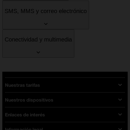
SMS, MMS y correo electrónico
Conectividad y multimedia
Nuestras tarifas
Nuestros dispositivos
Tarifas Orange
Tarifas fibra y móvil
Enlaces de interés
Ofertas en móviles
Tarifas móviles
iPhone
Tarifas internet y fibra
Información legal
Test de velocidad