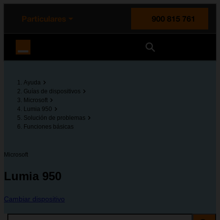
enido principal
e de la página
la cabecera
Particulares
900 815 761
Orange España
Ayuda
Guías de dispositivos
Microsoft
Lumia 950
Solución de problemas
Funciones básicas
Microsoft
Lumia 950
Cambiar dispositivo