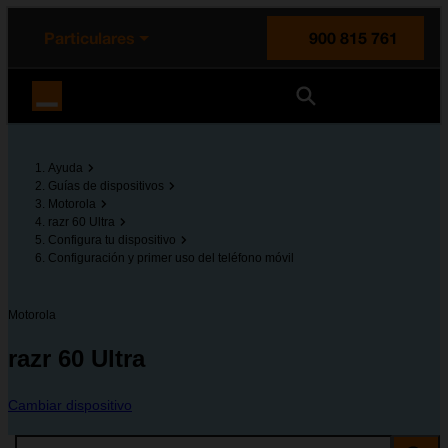
enido principal
e de la página
la cabecera
Particulares
900 815 761
Orange España
Ayuda
Guías de dispositivos
Motorola
razr 60 Ultra
Configura tu dispositivo
Configuración y primer uso del teléfono móvil
Motorola
razr 60 Ultra
Cambiar dispositivo