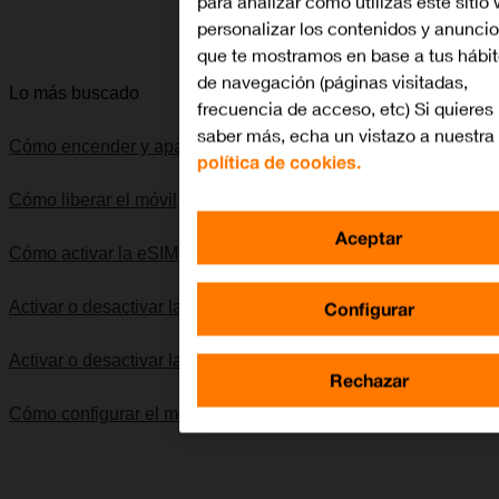
para analizar cómo utilizas este sitio
Lo quiero
personalizar los contenidos y anunci
que te mostramos en base a tus hábi
de navegación (páginas visitadas,
Lo más buscado
frecuencia de acceso, etc) Si quieres
saber más, echa un vistazo a nuestra
Cómo encender y apagar el móvil
política de cookies.
Cómo liberar el móvil
Aceptar
Cómo activar la eSIM
Configurar
Activar o desactivar la identificación de llamadas
Activar o desactivar la itinerancia de datos
Rechazar
Cómo configurar el móvil para internet