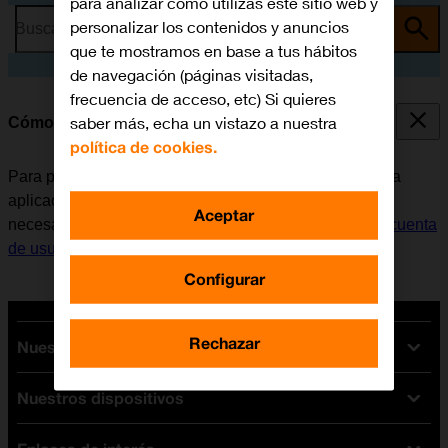
para analizar cómo utilizas este sitio web y
personalizar los contenidos y anuncios
Busca por problema o tema
que te mostramos en base a tus hábitos
de navegación (páginas visitadas,
frecuencia de acceso, etc) Si quieres
saber más, echa un vistazo a nuestra
Cómo instalar Instagram
política de cookies.
Para poder utilizar Instagram, es necesario instalar esta
aplicación en el móvil. Antes de instalar Instagram, es
Aceptar
necesario
configurar el móvil para internet
y
activar la cuenta
de usuario en el móvil
.
Configurar
Rechazar
Nuestras tarifas
Nuestros dispositivos
Tarifas Orange
Tarifas fibra y móvil