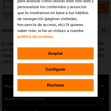
para analizar cómo utilizas este sitio web y
personalizar los contenidos y anuncios
Busca por problema o tema
que te mostramos en base a tus hábitos
de navegación (páginas visitadas,
frecuencia de acceso, etc) Si quieres
saber más, echa un vistazo a nuestra
Activar o desactivar el uso del código PIN
política de cookies.
El código PIN evita que otros puedan utilizar la tarjeta SIM,
por ejemplo, en caso de robo del móvil. Cuando el uso del
Aceptar
código PIN está activado, se debe introducir el código PIN
cada vez que se enciende el móvil.
Configurar
Rechazar
Nuestras tarifas
Nuestros dispositivos
Tarifas Orange
Tarifas fibra y móvil