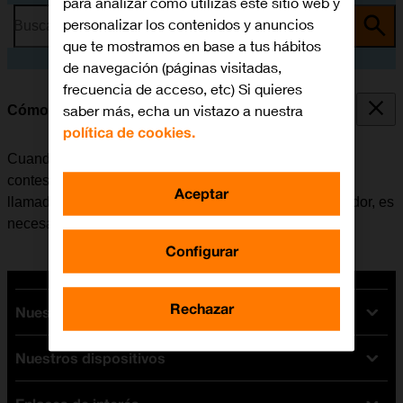
para analizar cómo utilizas este sitio web y
personalizar los contenidos y anuncios
Busca por problema o tema
que te mostramos en base a tus hábitos
de navegación (páginas visitadas,
frecuencia de acceso, etc) Si quieres
saber más, echa un vistazo a nuestra
Cómo desviar las llamadas al contestador
política de cookies.
Cuando no se contesta una llamada, esta se desvía al
contestador, donde se recogen los mensajes de las
Aceptar
llamadas. Para poder desviar las llamadas al contestador, es
necesario
guardar el número del contestador
.
Configurar
Rechazar
Nuestras tarifas
Nuestros dispositivos
Tarifas Orange
Tarifas fibra y móvil