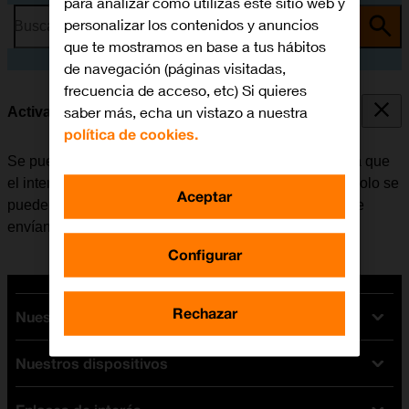
para analizar cómo utilizas este sitio web y
personalizar los contenidos y anuncios
Busca por problema o tema
que te mostramos en base a tus hábitos
de navegación (páginas visitadas,
frecuencia de acceso, etc) Si quieres
saber más, echa un vistazo a nuestra
Activar o desactivar la identificación de llamadas
política de cookies.
Se puede desactivar la identificación de llamadas para que
el interlocutor no pueda ver quién realiza la llamada. Solo se
Aceptar
puede ocultar el número con las llamadas de voz. Si se
envían mensajes, el destinatario podrá ver el número.
Configurar
Rechazar
Nuestras tarifas
Nuestros dispositivos
Tarifas Orange
Tarifas fibra y móvil