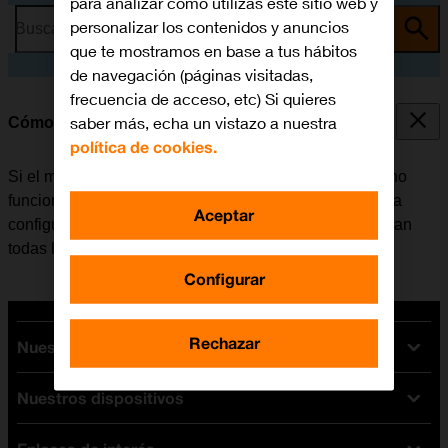
para analizar cómo utilizas este sitio web y
personalizar los contenidos y anuncios
Busca por problema o tema
que te mostramos en base a tus hábitos
de navegación (páginas visitadas,
frecuencia de acceso, etc) Si quieres
saber más, echa un vistazo a nuestra
Cómo restablecer la configuración predeterminada
política de cookies.
Si el móvil reacciona lentamente o de alguna manera no
funciona bien, en algunos casos ayuda el restablecer la
Aceptar
configuración predeterminada. De esta manera se borran
todas las configuraciones creadas en el móvil.
Configurar
Rechazar
Nuestras tarifas
Nuestros dispositivos
Tarifas Orange
Tarifas fibra y móvil