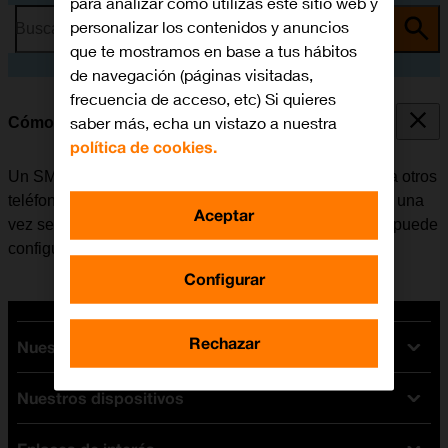
para analizar cómo utilizas este sitio web y
personalizar los contenidos y anuncios
Busca por problema o tema
que te mostramos en base a tus hábitos
de navegación (páginas visitadas,
frecuencia de acceso, etc) Si quieres
saber más, echa un vistazo a nuestra
Cómo configurar el móvil para SMS
política de cookies.
Un SMS es un mensaje de texto que se puede enviar a otros
teléfonos móviles. El móvil puede enviar y recibir SMS una
Aceptar
vez se ha insertado la tarjeta SIM. Si no es el caso, se puede
configurar el móvil para SMS de forma manual.
Configurar
Rechazar
Nuestras tarifas
Nuestros dispositivos
Tarifas Orange
Tarifas fibra y móvil