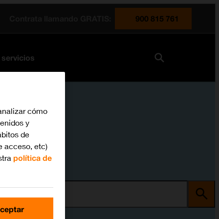
Contrata llamando GRATIS:
900 815 761
 servicios
analizar cómo
tenidos y
bitos de
e acceso, etc)
stra
política de
ma
ceptar