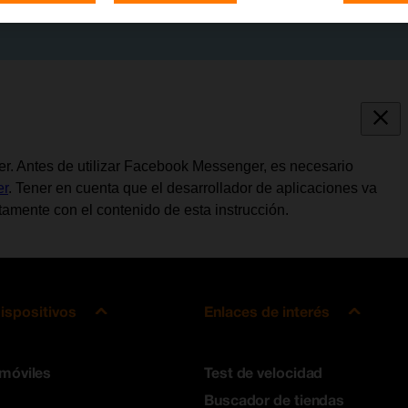
er. Antes de utilizar Facebook Messenger, es necesario
er
. Tener en cuenta que el desarrollador de aplicaciones va
amente con el contenido de esta instrucción.
ispositivos
Enlaces de interés
 móviles
Test de velocidad
Buscador de tiendas