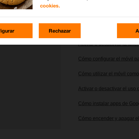
cookies.
Lo más buscado
igurar
Rechazar
A
Activar o desactivar la itin
Cómo configurar el móvil pa
Cómo utilizar el móvil com
Activar o desactivar el uso
Cómo instalar apps de Goo
Cómo encender y apagar el