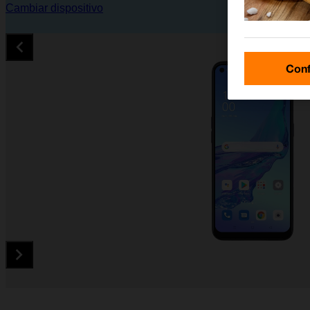
Cambiar dispositivo
Conf
Diapositiva 1 de 5. OPPO A53s - Black - imagen 1