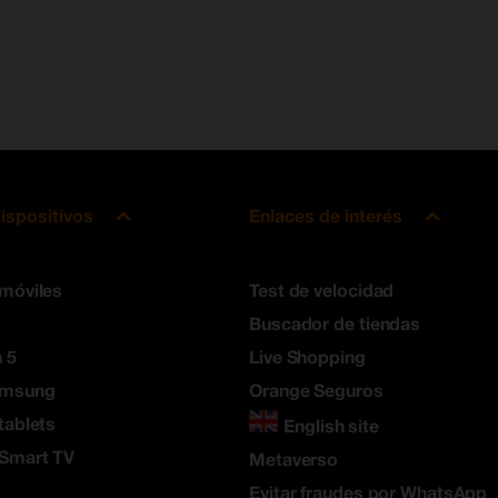
ispositivos
Enlaces de interés
 móviles
Test de velocidad
Buscador de tiendas
 5
Live Shopping
amsung
Orange Seguros
tablets
English site
 Smart TV
Metaverso
Evitar fraudes por WhatsApp