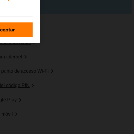
ceptar
erancia de datos
ra internet
o punto de acceso Wi-Fi
 del código PIN
gle Play
 móvil